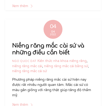
Xem thêm
04
04
2022
Niềng răng mắc cài sứ và
những điều cần biết
Kiến thức nha khoa
niềng răng
,
NGO QUOC DAT
niềng răng mắc cài
,
niềng răng mắc cài bằng sứ
,
niềng răng mắc cài sứ
Phương pháp niềng răng mắc cài sứ hiện nay
được rất nhiều người quan tâm. Mắc cài sứ có
màu gần giống với răng thật giúp tăng độ thẩm
mỹ.
Xem thêm