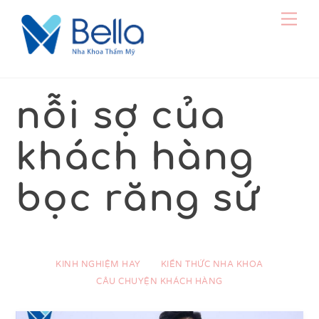
Skip
Men
to
content
nỗi sợ của
khách hàng
bọc răng sứ
KINH NGHIỆM HAY
KIẾN THỨC NHA KHOA
CÂU CHUYỆN KHÁCH HÀNG