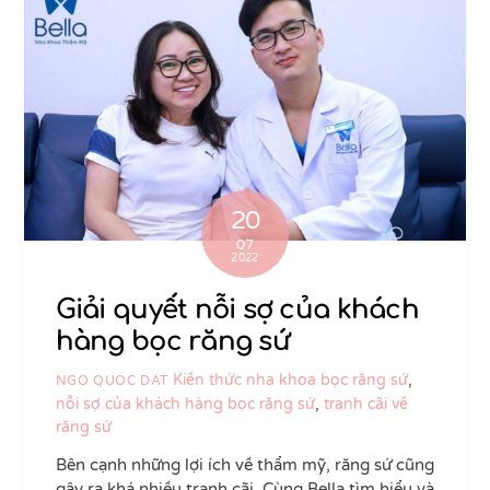
20
07
2022
Giải quyết nỗi sợ của khách
hàng bọc răng sứ
Kiến thức nha khoa
bọc răng sứ
,
NGO QUOC DAT
nỗi sợ của khách hàng bọc răng sứ
,
tranh cãi về
răng sứ
Bên cạnh những lợi ích về thẩm mỹ, răng sứ cũng
gây ra khá nhiều tranh cãi. Cùng Bella tìm hiểu và