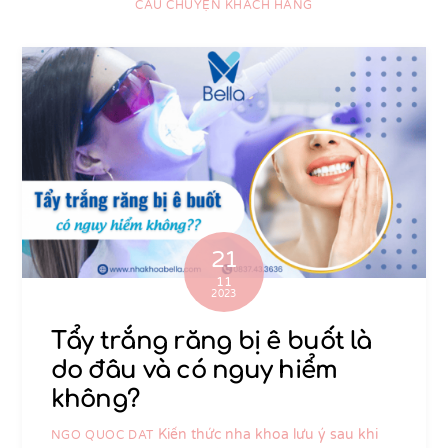
CÂU CHUYỆN KHÁCH HÀNG
21
11
2023
Tẩy trắng răng bị ê buốt là
do đâu và có nguy hiểm
không?
Kiến thức nha khoa
lưu ý sau khi
NGO QUOC DAT