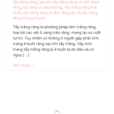
tẩy trắng răng
,
sau khi tẩy trắng răng có nên đánh
răng
,
tẩy răng có đau không
,
Tẩy trắng răng bị ê
buốt
,
tẩy trắng răng có làm răng yếu đi
,
tẩy trắng
răng không ê buốt
Tẩy trắng răng là phương pháp làm trắng răng,
loại bỏ các vết ố vàng trên răng, mang lại nụ cười
tự tin. Tuy nhiên có không ít người gặp phải tình
trạng ê buốt răng sau khi tẩy trắng. Vậy tình
trạng tẩy trắng răng bị ê buốt là do đâu và có
nguy […]
Xem thêm
Back