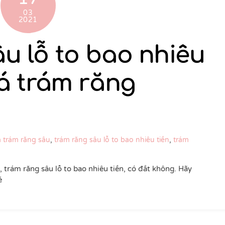
03
2021
u lỗ to bao nhiêu
iá trám răng
a
trám răng sâu
,
trám răng sâu lỗ to bao nhiêu tiền
,
trám
g, trám răng sâu lỗ to bao nhiêu tiền, có đắt không. Hãy
é