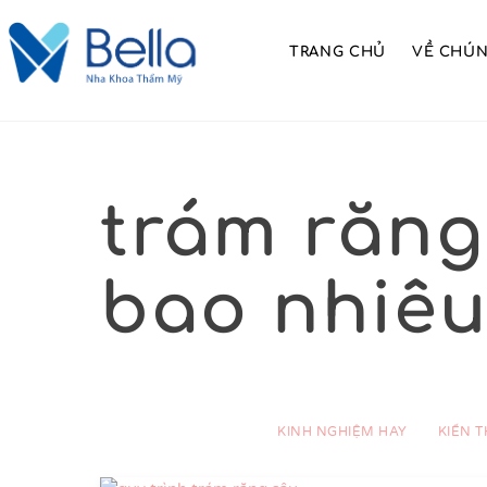
Skip
to
TRANG CHỦ
VỀ CHÚN
content
trám răng
bao nhiêu
KINH NGHIỆM HAY
KIẾN 