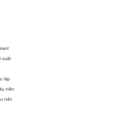
plant
i suất
o lắp
êu tiền
u tiền