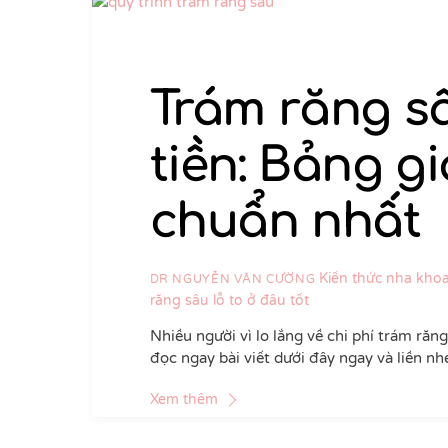
Trám răng sâ
tiền: Bảng g
chuẩn nhất
Kiến thức nha kho
DR NGUYỄN VĂN CƯỜNG
răng sâu lỗ to ở đâu tốt
Nhiều người vì lo lắng về chi phí trám răn
đọc ngay bài viết dưới đây ngay và liền nh
Xem thêm