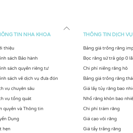
Back
To
HÔNG TIN NHA KHOA
THÔNG TIN DỊCH VỤ
Top
ới thiệu
Bảng giá trồng răng im
ính sách Bảo hành
Bọc răng sứ trả góp 0 lã
ính sách quyền riêng tư
Chi phí niềng răng hô
ính sách về dịch vụ đưa đón
Bảng giá trồng răng thá
ch vụ chuyên sâu
Giá lấy tủy răng bao nhi
ch vụ tổng quát
Nhổ răng khôn bao nhiê
n quyền và Thông tin
Chi phí trám răng
yển Dụng
Giá cạo vôi răng
t hẹn
Giá tẩy trắng răng