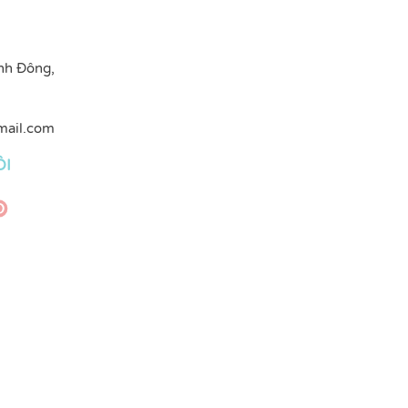
nh Đông,
mail.com
ÔI