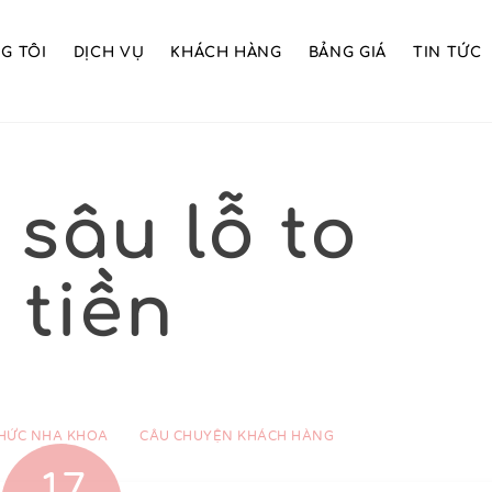
G TÔI
DỊCH VỤ
KHÁCH HÀNG
BẢNG GIÁ
TIN TỨC
 sâu lỗ to
 tiền
THỨC NHA KHOA
CÂU CHUYỆN KHÁCH HÀNG
17