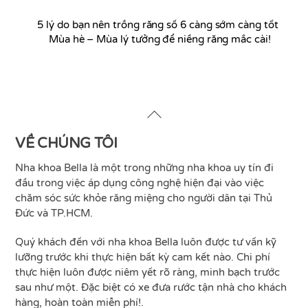
c
itt
ai
ar
e
er
l
e
5 lý do bạn nên trồng răng số 6 càng sớm càng tốt
Mùa hè – Mùa lý tưởng để niềng răng mắc cài!
b
o
o
k
Back
To
Top
VỀ CHÚNG TÔI
Nha khoa Bella là một trong những nha khoa uy tín đi
đầu trong việc áp dụng công nghệ hiện đại vào việc
chăm sóc sức khỏe răng miệng cho người dân tại Thủ
Đức và TP.HCM.
Quý khách đến với nha khoa Bella luôn được tư vấn kỹ
lưỡng trước khi thực hiện bất kỳ cam kết nào. Chi phí
thực hiện luôn được niêm yết rõ ràng, minh bạch trước
sau như một. Đặc biệt có xe đưa rước tận nhà cho khách
hàng, hoàn toàn miễn phí!.