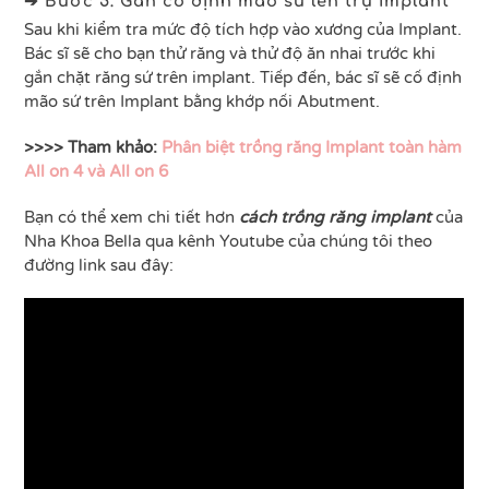
➔ Bước 5: Gắn cố định mão sứ lên trụ implant
Sau khi kiểm tra mức độ tích hợp vào xương của Implant.
Bác sĩ sẽ cho bạn thử răng và thử độ ăn nhai trước khi
gắn chặt răng sứ trên implant. Tiếp đến, bác sĩ sẽ cố định
mão sứ trên Implant bằng khớp nối Abutment.
>>>> Tham khảo:
Phân biệt trồng răng Implant toàn hàm
All on 4 và All on 6
Bạn có thể xem chi tiết hơn
cách trồng răng implant
của
Nha Khoa Bella qua kênh Youtube của chúng tôi theo
đường link sau đây: