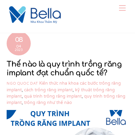
Skip
Men
to
content
08
04
2023
Thế nào là quy trình trồng răng
implant đạt chuẩn quốc tế?
Kiến thức nha khoa
các bước trồng răng
NGO QUOC DAT
implant
,
cách trồng răng implant
,
kỹ thuật trồng răng
implant
,
quá trình trồng răng implant
,
quy trình trồng răng
implant
,
trồng răng như thế nào