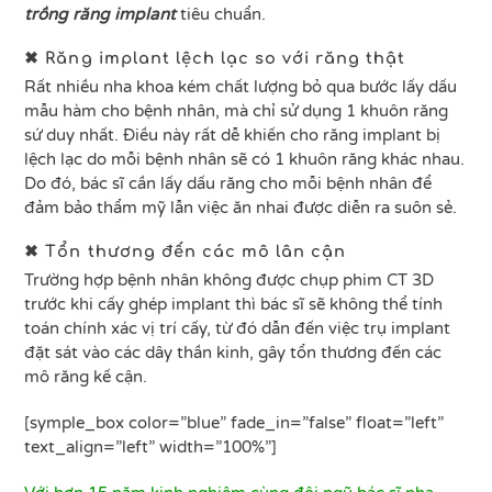
trồng răng implant
tiêu chuẩn.
✖ Răng implant lệch lạc so với răng thật
Rất nhiều nha khoa kém chất lượng bỏ qua bước lấy dấu
mẫu hàm cho bệnh nhân, mà chỉ sử dụng 1 khuôn răng
sứ duy nhất. Điều này rất dễ khiến cho răng implant bị
lệch lạc do mỗi bệnh nhân sẽ có 1 khuôn răng khác nhau.
Do đó, bác sĩ cần lấy dấu răng cho mỗi bệnh nhân để
đảm bảo thẩm mỹ lẫn việc ăn nhai được diễn ra suôn sẻ.
✖ Tổn thương đến các mô lân cận
Trường hợp bệnh nhân không được chụp phim CT 3D
trước khi cấy ghép implant thì bác sĩ sẽ không thể tính
toán chính xác vị trí cấy, từ đó dẫn đến việc trụ implant
đặt sát vào các dây thần kinh, gây tổn thương đến các
mô răng kế cận.
[symple_box color=”blue” fade_in=”false” float=”left”
text_align=”left” width=”100%”]