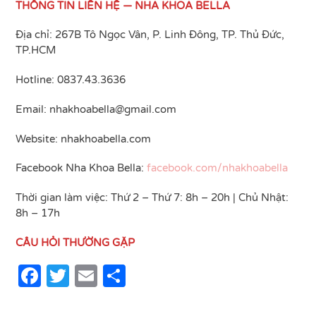
THÔNG TIN LIÊN HỆ
—
NHA KHOA BELLA
Địa chỉ: 267B Tô Ngọc Vân, P. Linh Đông, TP. Thủ Đức,
TP.HCM
Hotline: 0837.43.3636
Email:
nhakhoabella@gmail.com
Website: nhakhoabella.com
Facebook Nha Khoa Bella:
facebook.com/nhakhoabella
Thời gian làm việc: Thứ 2 – Thứ 7: 8h – 20h | Chủ Nhật:
8h – 17h
CÂU HỎI THƯỜNG GẶP
F
T
E
S
a
w
m
h