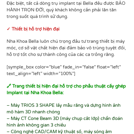
Đặc biệt, tất cả dòng trụ implant tại Bella đều được BẢO
HÀNH TRỌN ĐỜI, quý khách không cần phải lăn tăn
trong suốt quá trình sử dụng.
✓ Thiết bị hỗ trợ hiện đại
Nha Khoa Bella luôn chú trọng đầu tư trang thiết bị máy
móc, cơ sở vật chất hiện đại đảm bảo vô trùng tuyệt đối,
hỗ trợ tốt cho sự thành công của các ca trồng răng.
[symple_box color=”blue” fade_in=”false” float=”left”
text_align=”left” width=”100%”]
🔗 Trang thiết bị hiện đại hỗ trợ cho phẫu thuật cấy ghép
Implant tại Nha Khoa Bella:
– Máy TRIOS 3 SHAPE lấy mẫu răng và dựng hình ảnh
mô hàm 3D nhanh chóng
– Máy CT Cone Beam 3D (máy chụp cắt lớp) chẩn đoán
hình ảnh không gian 3 chiều
– Công nghệ CAD/CAM kỹ thuật số, máy sóng âm