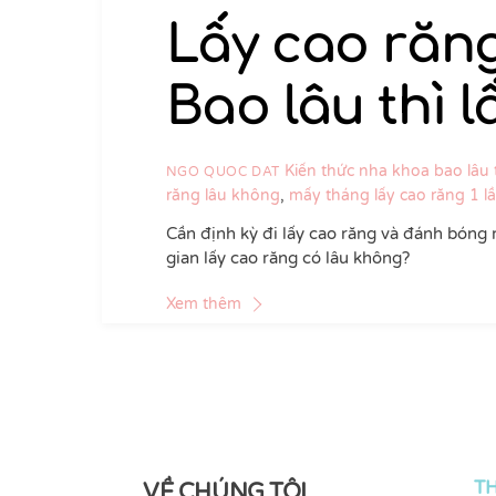
Lấy cao răn
Bao lâu thì l
Kiến thức nha khoa
bao lâu 
NGO QUOC DAT
răng lâu không
,
mấy tháng lấy cao răng 1 l
Cần định kỳ đi lấy cao răng và đánh bóng ră
gian lấy cao răng có lâu không?
Xem thêm
T
VỀ CHÚNG TÔI