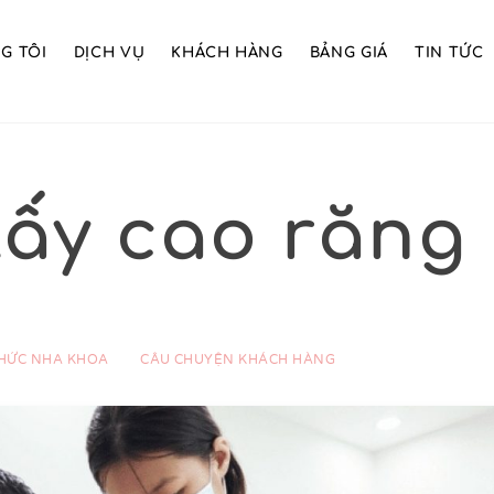
G TÔI
DỊCH VỤ
KHÁCH HÀNG
BẢNG GIÁ
TIN TỨC
lấy cao răng
THỨC NHA KHOA
CÂU CHUYỆN KHÁCH HÀNG