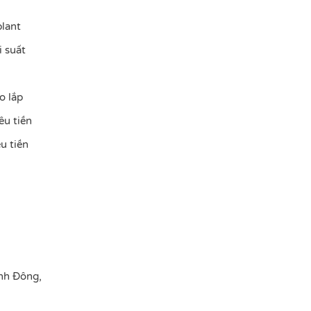
plant
i suất
o lắp
êu tiền
u tiền
nh Đông,