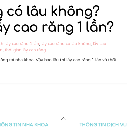
g có lâu không?
ấy cao răng 1 lần?
thì lấy cao răng 1 lần
,
lấy cao răng có lâu không
,
lấy cao
ần
,
thời gian lấy cao răng
ng tại nha khoa. Vậy bao lâu thì lấy cao răng 1 lần và thời
Back
To
HÔNG TIN NHA KHOA
THÔNG TIN DỊCH VỤ