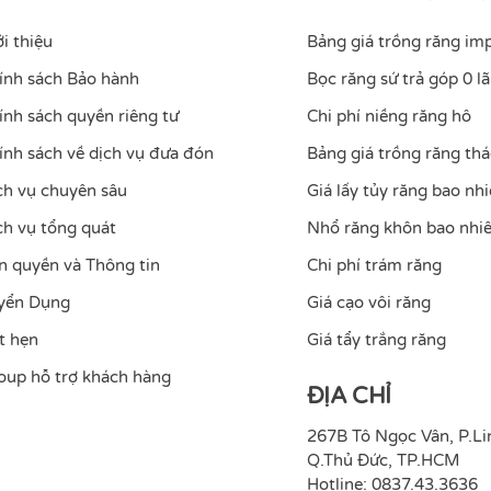
Top
ới thiệu
Bảng giá trồng răng im
ính sách Bảo hành
Bọc răng sứ trả góp 0 lã
ính sách quyền riêng tư
Chi phí niềng răng hô
ính sách về dịch vụ đưa đón
Bảng giá trồng răng thá
ch vụ chuyên sâu
Giá lấy tủy răng bao nhi
ch vụ tổng quát
Nhổ răng khôn bao nhiê
n quyền và Thông tin
Chi phí trám răng
yển Dụng
Giá cạo vôi răng
t hẹn
Giá tẩy trắng răng
oup hỗ trợ khách hàng
ĐỊA CHỈ
267B Tô Ngọc Vân, P.Li
Q.Thủ Đức, TP.HCM
Hotline: 0837.43.3636