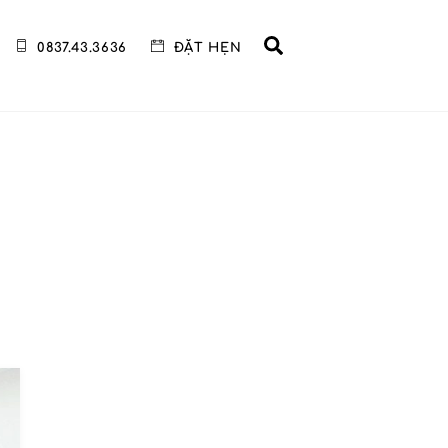
Search
0837.43.3636
ĐẶT HẸN